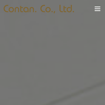
コ
ン
メニュー
テ
ン
ツ
へ
ホーム
NEWS
事業紹介
会社概要
ス
キ
ッ
プ
お問い合わせ